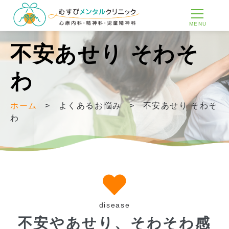
MENU
不安あせり そわそ
わ
ホーム
>
よくあるお悩み
>
不安あせり そわそ
わ
disease
不安やあせり、そわそわ感