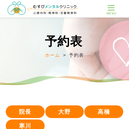
MENU
予約表
ホーム
>
予約表
院長
大野
高橋
寒川