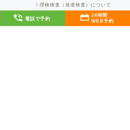
理検検査（発達検査）について
24時間
診療について
電話で予約
WEB予約
診療方針
5つの特徴
診療科目
児童精神科
診察料について
診療の流れ
カウンセリングについて
カウンセリングとは
カウンセリング内容例
ご利用方法