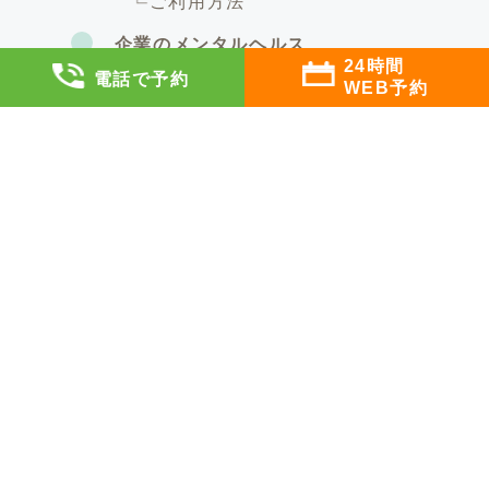
ご利用方法
企業のメンタルヘルス
24時間
電話で予約
企業のご担当者様へ
WEB予約
メンタルヘルス顧問
ストレスチェック面談
その他のサービス
クリニックについて
私たちの想い
医師・カウンセラー紹介
クリニック概要
アクセス
院内写真