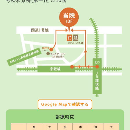
号松和京橋(第一)ビル10階
Google Mapで確認する