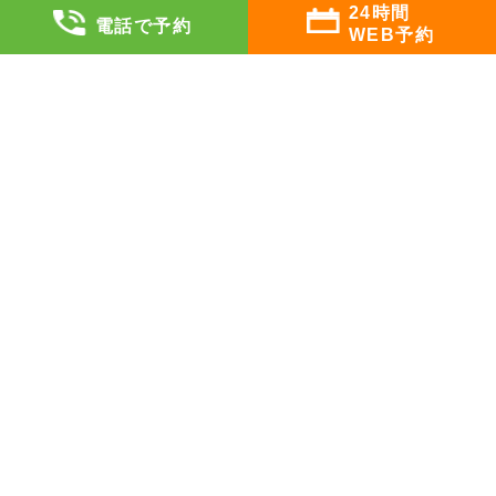
24時間
企業のメンタルヘルス
電話で予約
WEB予約
企業のご担当者様へ
メンタルヘルス顧問
ストレスチェック面談
その他のサービス
クリニックについて
私たちの想い
医師・カウンセラー紹介
クリニック概要
アクセス
院内写真
自立支援医療について