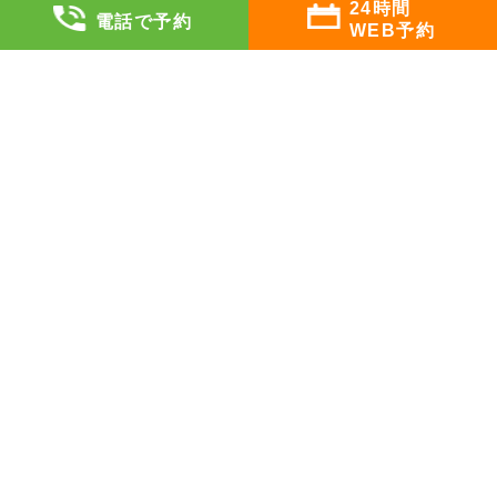
診察料について
24時間
電話で予約
WEB予約
診療の流れ
カウンセリングについて
カウンセリングとは
カウンセリング内容例
ご利用方法
企業のメンタルヘルス
企業のご担当者様へ
メンタルヘルス顧問
ストレスチェック面談
その他のサービス
クリニックについて